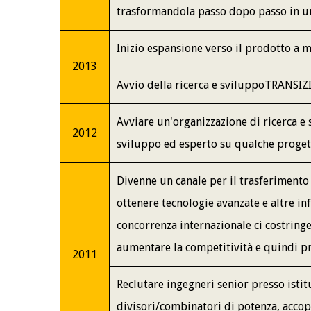
trasformandola passo dopo passo in un
Inizio espansione verso il prodotto a 
2013
Avvio della ricerca e sviluppo
TRANSIZ
Avviare un'organizzazione di ricerca e 
2012
sviluppo ed esperto su qualche proget
Divenne un canale per il trasferimento 
ottenere tecnologie avanzate e altre in
concorrenza internazionale ci costringe
aumentare la competitività e quindi pr
2011
Reclutare ingegneri senior presso istitut
divisori/combinatori di potenza, accop