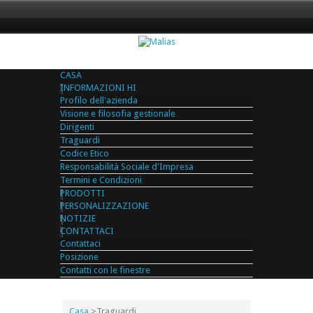
CASA
INFORMAZIONI HI
Profilo dell'azienda
Visione e filosofia gestionale
Dirigenti
Traguardi
Codice Etico
Responsabilità Sociale d'Impresa
Termini e Condizioni
PRODOTTI
PERSONALIZZAZIONE
NOTIZIE
CONTATTACI
Contattaci
Posizione
Contatti con le finestre
Casa
>
Traguardi