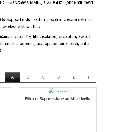
Hz+ (GaN/GaAs/MMIC) a 220GHz+ (onde millimetri
ato:
Supportando i settori globali in crescita della co
wireless e fibra ottica.
e:
amplificatori RF, filtri, isolatori, circolatori, Switc-h
mbinatori di potenza, accoppiatori direzionali, anten
O.
A
B
C
D
E
F
Filtro di Soppressione ad Alto Livello