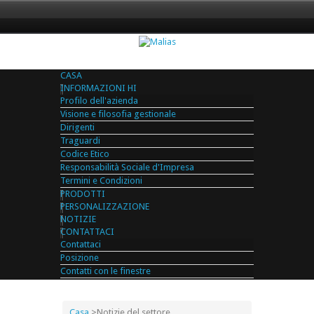
CASA
INFORMAZIONI HI
Profilo dell'azienda
Visione e filosofia gestionale
Dirigenti
Traguardi
Codice Etico
Responsabilità Sociale d'Impresa
Termini e Condizioni
PRODOTTI
PERSONALIZZAZIONE
NOTIZIE
CONTATTACI
Contattaci
Posizione
Contatti con le finestre
Casa
>
Notizie del settore