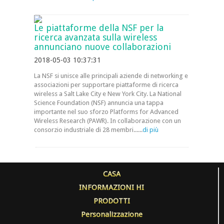
Le piattaforme della NSF per la
ricerca avanzata sulla wireless
annunciano nuove collaborazioni
2018-05-03 10:37:31
La NSF si unisce alle principali aziende di networking e
associazioni per supportare piattaforme di ricerca
wireless a Salt Lake City e New York City. La National
Science Foundation (NSF) annuncia una tappa
importante nel suo sforzo Platforms for Advanced
Wireless Research (PAWR). In collaborazione con un
consorzio industriale di 28 membri......
di più
CASA
INFORMAZIONI HI
PRODOTTI
Personalizzazione