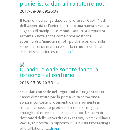
pionieristica doma i nanoterremoti
2017-08-09 09:26:39
Il team di ricerca, guidato dal professor Geoff Nash
dell'Università di Exeter, ha creato una nuova struttura
in grado di manipolare le onde sonore a frequenza
estrema – note anche come onde acustiche
superficiali o 'nanoterremot', poiché scorrono sulla
superficie di un materiale solido in modo simile ai
tremori sismici terrestri.......
di più
Quando le onde sonore fanno la
torsione – al contrario!
2018-05-03 10:35:14
Scienziati con sede nel Regno Unito e negli Stati Uniti
hanno dimostrato per la prima volta come onde
sonore 'contorte' provenienti da una sorgente in
rotazione possano produrre frequenze negative,
analoghe al ritorno indietro nel tempo. Un team di
ricercatori delle Università di Glasgow, Exeter e Illinois
Wesleyan riporta un rapporto sulla rivista Proceedings
of the National......
di più