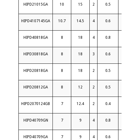
HIPD21015GA
10
15
2
0.5
18
HIPD4107145GA
10.7
14.5
4
0.6
20
HIPD40818GA
8
18
4
0.8
19
HIPD30818GA
8
18
3
0.6
18
HIPD20818GA
8
18
2
0.5
20
HIPD20812GA
8
12
2
0.5
18
HIPD2070124GB
7
12.4
2
0.4
20
HIPD40709GN
7
9
4
0.8
20
HIPD40709GA
7
9
4
0.6
20