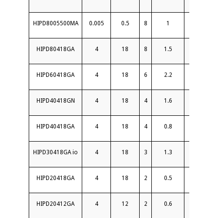
HIPD8005500MA
0.005
0.5
8
1
20
HIPD80418GA
4
18
8
1.5
18
HIPD60418GA
4
18
6
2.2
16
HIPD40418GN
4
18
4
1.6
18
HIPD40418GA
4
18
4
0.8
19
HIPD30418GA io
4
18
3
1.3
18
HIPD20418GA
4
18
2
0.5
20
HIPD20412GA
4
12
2
0.6
20