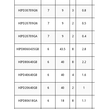
HIPD30709GN
7
9
3
0.8
18
HIPD20709GN
7
9
2
0.5
20
HIPD20709GA
7
9
2
0.4
21
HIPD8060435GB
6
43.5
8
2.8
15
HIPD80640GB
6
40
8
2.2
15
HIPD40640GB
6
40
4
1.6
15
HIPD20640GB
6
40
2
1
16
HIPD80618GA
6
18
8
1.1
20