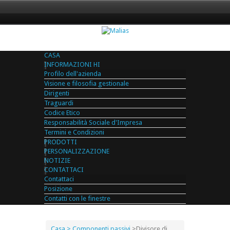
CASA
INFORMAZIONI HI
Profilo dell'azienda
Visione e filosofia gestionale
Dirigenti
Traguardi
Codice Etico
Responsabilità Sociale d'Impresa
Termini e Condizioni
PRODOTTI
PERSONALIZZAZIONE
NOTIZIE
CONTATTACI
Contattaci
Posizione
Contatti con le finestre
Casa
> Componenti passivi
>
Divisore di