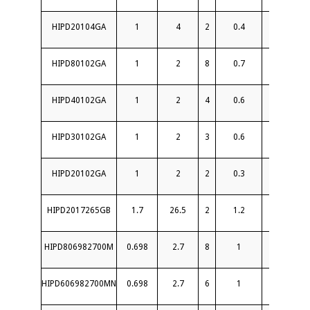
HIPD20104GA
1
4
2
0.4
22
HIPD80102GA
1
2
8
0.7
20
HIPD40102GA
1
2
4
0.6
20
HIPD30102GA
1
2
3
0.6
18
HIPD20102GA
1
2
2
0.3
22
HIPD2017265GB
1.7
26.5
2
1.2
16
HIPD806982700M
0.698
2.7
8
1
20
HIPD606982700MN
0.698
2.7
6
1
18