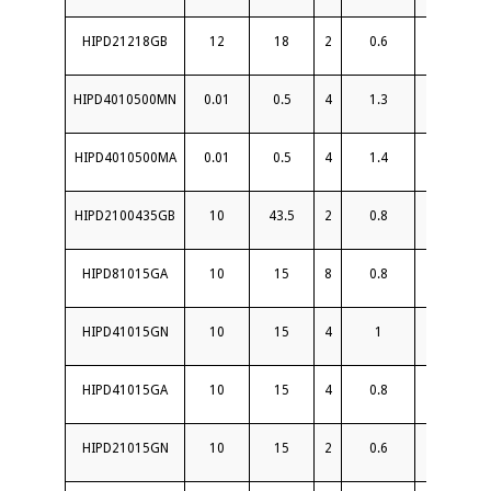
HIPD21218GB
12
18
2
0.6
18
HIPD4010500MN
0.01
0.5
4
1.3
15
HIPD4010500MA
0.01
0.5
4
1.4
22
HIPD2100435GB
10
43.5
2
0.8
16
HIPD81015GA
10
15
8
0.8
20
HIPD41015GN
10
15
4
1
18
HIPD41015GA
10
15
4
0.8
18
HIPD21015GN
10
15
2
0.6
18