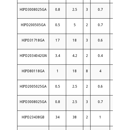
HIPD3008025GA
0.8
2.5
3
0.7
20
HIPD200505GA
0.5
5
2
0.7
20
HIPD31718GA
17
18
3
0.6
18
HIPD2034042GN
3.4
4.2
2
0.4
20
HIPD80118GA
1
18
8
4
15
HIPD2005025GA
0.5
2.5
2
0.6
20
HIPD3008025GA
0.8
2.5
3
0.7
20
HIPD23438GB
34
38
2
1
16