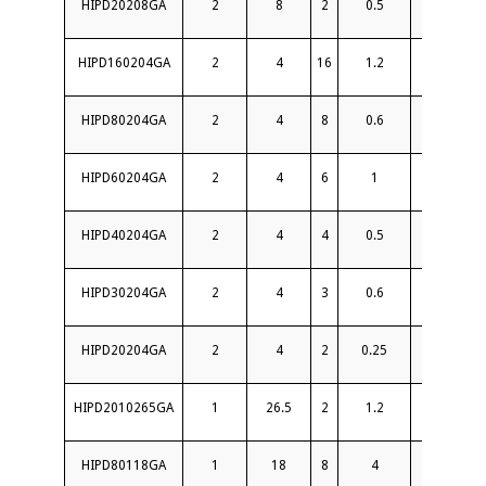
HIPD20208GA
2
8
2
0.5
22
HIPD160204GA
2
4
16
1.2
18
HIPD80204GA
2
4
8
0.6
22
HIPD60204GA
2
4
6
1
20
HIPD40204GA
2
4
4
0.5
20
HIPD30204GA
2
4
3
0.6
18
HIPD20204GA
2
4
2
0.25
23
HIPD2010265GA
1
26.5
2
1.2
16
HIPD80118GA
1
18
8
4
15