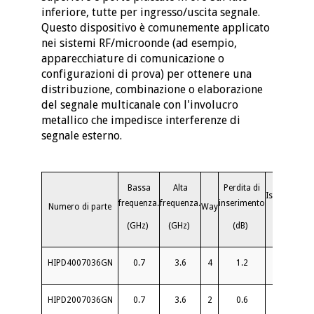
inferiore, tutte per ingresso/uscita segnale.
Questo dispositivo è comunemente applicato
nei sistemi RF/microonde (ad esempio,
apparecchiature di comunicazione o
configurazioni di prova) per ottenere una
distribuzione, combinazione o elaborazione
del segnale multicanale con l'involucro
metallico che impedisce interferenze di
segnale esterno.
Bassa
Alta
Perdita di
Isolamento
frequenza.
frequenza.
inserimento
Numero di parte
Way
(dB)
(
(GHz)
(GHz)
(dB)
HIPD4007036GN
0.7
3.6
4
1.2
20
HIPD2007036GN
0.7
3.6
2
0.6
20