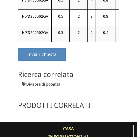
HIPD400502GA
0.5
2
4
0.8
22
HIPD300502GA
0.5
2
3
0.8
22
HIPD200502GA
0.5
2
2
0.4
20
Invia richiesta
Ricerca correlata
Divisore di potenza
PRODOTTI CORRELATI
CASA