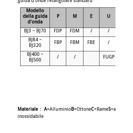
guida d'onde retangolare standard
Modello
della guida
P
M
E
U
d'onda
BJ3 ~ BJ70
FDP
FDM
/
/
BJ84 ~
FBP
FBM
FBE
/
BJ320
BJ400 ~
/
/
FUGP
BJ500
Materiale
：
A
=Alluminio
B
=Ottone
C
=Rame
S
=acciaio
inossidabile