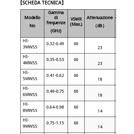
【
SCHEDA TECNICA
】
Tipo d
Gamma
Modello
di
Attenuazione
VSWR
frequenze
Standar
(Max.)
No
（
dB
）
Internaz
(GHz)
HI-
0.32-0.49
60
BJ3
3WWSS
23
HI-
0.35-0.53
60
BJ4
4WWSS
23
HI-
0.41-0.62
60
BJ5
5WWSS
18
HI-
0.49-0.75
60
BJ6
6WWSS
18
HI-
0.64-0.98
60
BJ8
8WWSS
14
HI-
0.75-1.15
60
BJ9
9WWSS
14