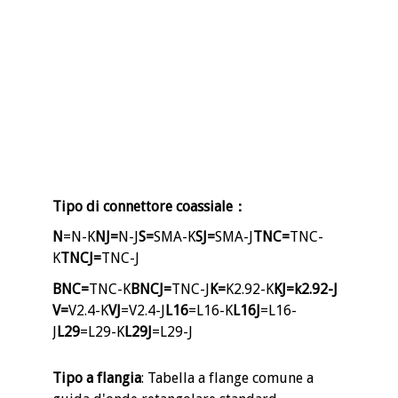
Tipo di connettore coassiale
：
N
=N-K
NJ=
N-J
S=
SMA-K
SJ=
SMA-J
TNC=
TNC-
K
TNCJ=
TNC-J
BNC=
TNC-K
BNCJ=
TNC-J
K=
K2.92-K
KJ=k2.92-J
V=
V2.4-K
VJ
=V2.4-J
L16
=L16-K
L16J
=L16-
J
L29
=L29-K
L29J
=L29-J
Tipo a flangia
: Tabella a flange comune a