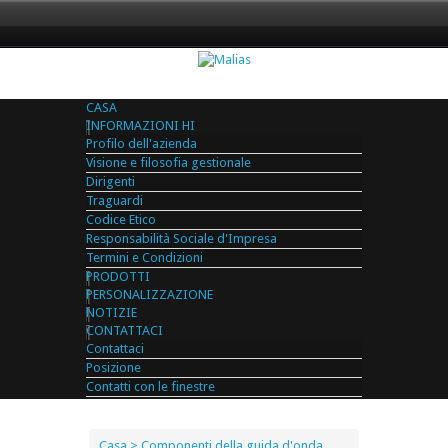
CASA
INFORMAZIONI HI
Profilo dell'azienda
Visione e filosofia gestionale
Dirigenti
Traguardi
Codice Etico
Responsabilità Sociale d'Impresa
Termini e Condizioni
PRODOTTI
PERSONALIZZAZIONE
NOTIZIE
CONTATTACI
Contattaci
Posizione
Contatti con le finestre
Casa
> Componenti della guida d'onda