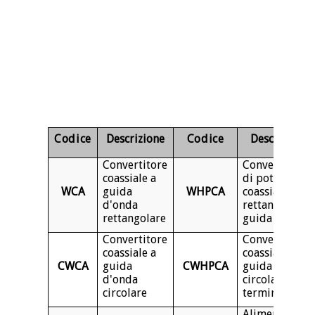
Codice
Descrizione
Codice
Descrizione
Convertitore
Convertitore
coassiale a
di potenza
WCA
guida
WHPCA
coassiale
d'onda
rettangolare a
rettangolare
guida d'onda
Convertitore
Convertitore
coassiale a
coassiale a
CWCA
guida
CWHPCA
guida d'onda
d'onda
circolare di
circolare
terminazione
Alimentazion