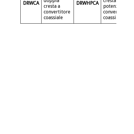
doppia
cresta ad alta
DRWCA
DRWHPCA
cresta a
potenza a
convertitore
convertitore
coassiale
coassiale