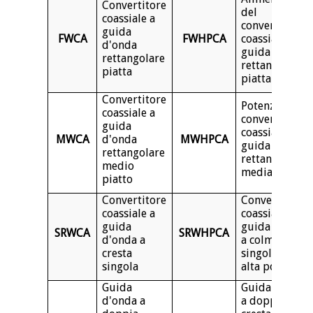
Convertitore
del
coassiale a
convertitore
guida
FWCA
FWHPCA
coassiale a
d'onda
guida d'onda
rettangolare
rettangolare
piatta
piatta
Convertitore
Potenza del
coassiale a
convertitore
guida
coassiale a
MWCA
d'onda
MWHPCA
guida d'onda
rettangolare
rettangolare
medio
media
piatto
Convertitore
Convertitore
coassiale a
coassiale a
guida
guida d'onda
SRWCA
SRWHPCA
d'onda a
a colmo
cresta
singolo ad
singola
alta potenza
Guida
Guida d'onda
d'onda a
a doppia