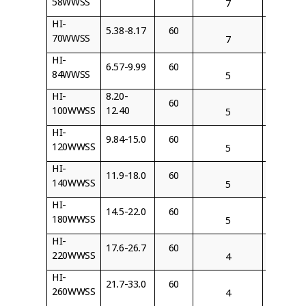
58WWSS
7
HI-
5.38-8.17
60
BJ70
70WWSS
7
HI-
6.57-9.99
60
BJ84
84WWSS
5
HI-
8.20-
60
BJ100
100WWSS
12.40
5
HI-
9.84-15.0
60
BJ120
120WWSS
5
HI-
11.9-18.0
60
BJ140
140WWSS
5
HI-
14.5-22.0
60
BJ180
180WWSS
5
HI-
17.6-26.7
60
BJ220
220WWSS
4
HI-
21.7-33.0
60
BJ260
260WWSS
4