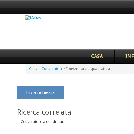
CASA
INF
Casa
> Convertitori
>
Convertitore a quadratura
Invia richiesta
Ricerca correlata
Convertitore a quadratura