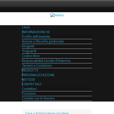
CASA
INFORMAZIONI HI
Profilo dell'azienda
Visione e filosofia gestionale
Dirigenti
Traguardi
Codice Etico
Responsabilità Sociale d'Impresa
Termini e Condizioni
PRODOTTI
PERSONALIZZAZIONE
NOTIZIE
CONTATTACI
Contattaci
Posizione
Contatti con le finestre
Casa
>
Polarizzatore circolare