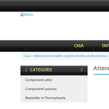
CASA
INF
Casa
>
Attenuatore variabile a guida d'onda ad alta potenza
Atten
CATEGORIE
Componenti attivi
Componenti passive
Bestseller in Pennsylvania