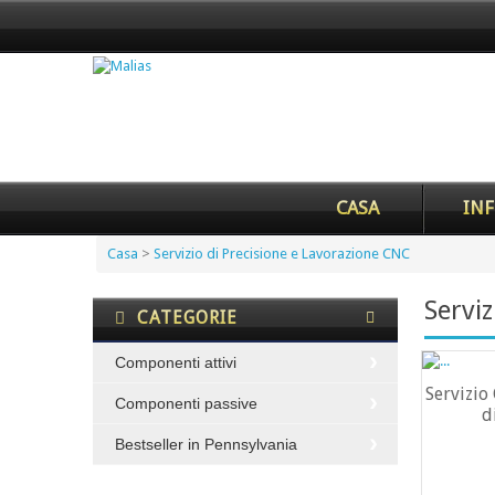
CASA
INF
Casa
>
Servizio di Precisione e Lavorazione CNC
Servi
CATEGORIE
Componenti attivi
Servizio
Componenti passive
d
Bestseller in Pennsylvania