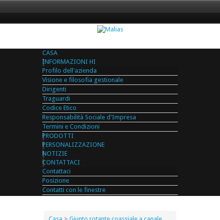
CASA
INFORMAZIONI HI
Profilo dell'azienda
Visione e filosofia gestionale
Dirigenti
Traguardi
Codice Etico
Responsabilità Sociale d'Impresa
Termini e Condizioni
PRODOTTI
PERSONALIZZAZIONE
NOTIZIE
CONTATTACI
Contattaci
Posizione
Contatti con le finestre
Casa
>
Giunto rotante coassiale a canale