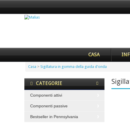
CASA
INF
Casa
>
Sigillatura in gomma della guida d'onda
Sigil
CATEGORIE
Componenti attivi
Componenti passive
Bestseller in Pennsylvania