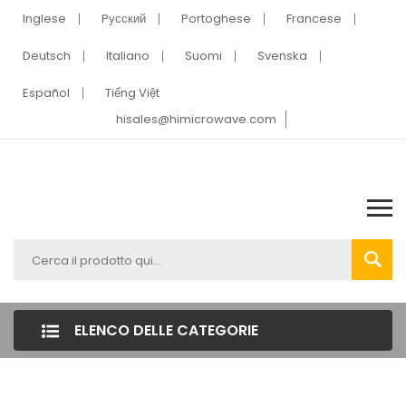
Inglese
Pусский
Portoghese
Francese
Deutsch
Italiano
Suomi
Svenska
Español
Tiếng Việt
hisales@himicrowave.com
ELENCO DELLE CATEGORIE